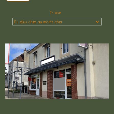
Budget
Tri par
Budget
Du plus cher au moins cher
Surface
Surface
Pièces
Pièces
Référence
AFFINER LES CRITÈRES
TERRASSE
PARKING
PISCINE