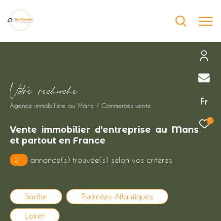
Effectuer une recherche
V
o
r
e
r
e
c
e
c
e
et trouver le bien qui correspond à vos
Fr
Agence immobilière au Mans
Commerces vente
critères
0
Vente immobilier d'entreprise au Mans
Type
et partout en France
d'offre
Vente immobilier professionnel
21
annonce(s) trouvée(s) selon vos critères
Type
de
Type de bien
bien
Sarthe
Pyrénées-Atlantiques
Ville
Loiret