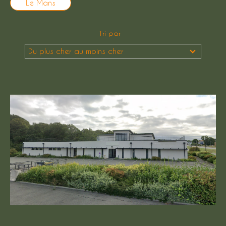
Le Mans
Budget
Budget
Tri par
Du plus cher au moins cher
Surface
Surface
Pièces
Pièces
Référence
AFFINER LES CRITÈRES
TERRASSE
PARKING
PISCINE