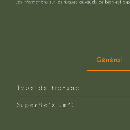
Les informations sur les risques auxquels ce bien est exp
Général
TRAD_ZEPHYR_Caracteristique
TRAD_ZEPHYR_Valeurs
Type de transac
Superficie (m²)