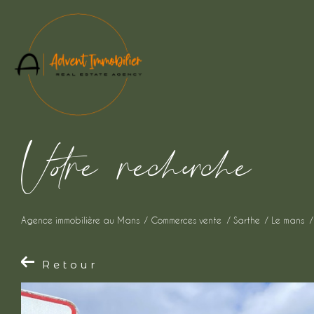
V
o
r
e
r
e
c
e
c
e
Agence immobilière au Mans
Commerces vente
Sarthe
Le mans
Retour