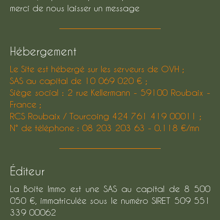
merci de nous laisser un message
FILTRER PAR
Hébergement
COUPS DE COEUR
EXCLUSIVITÉS
Le Site est hébergé sur les serveurs de OVH ;
SAS au capital de 10 069 020 € ;
NOUVEAUTÉS
Siège social : 2 rue Kellermann - 59100 Roubaix -
France ;
RCS Roubaix / Tourcoing 424 761 419 00011 ;
Rechercher
N° de téléphone : 08 203 203 63 - 0.118 €/mn
Éditeur
La Boite Immo est une SAS au capital de 8 500
050 €, immatriculée sous le numéro SIRET 509 551
339 00062