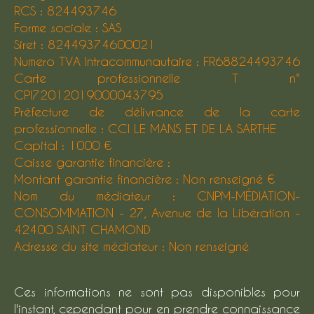
RCS : 824493746
Budget
Forme sociale : SAS
Budget
Siret : 82449374600021
Numero TVA Intracommunautaire : FR68824493746
Surface
Carte professionnelle T n°
Surface
CPI72012019000043795
Préfecture de délivrance de la carte
Pièces
professionnelle : CCI LE MANS ET DE LA SARTHE
Pièces
Capital : 1000 €
Caisse garantie financière :
Référence
Montant garantie financière : Non renseigné €
Nom du médiateur : CNPM-MÉDIATION-
CONSOMMATION - 27, Avenue de la Libération -
42400 SAINT CHAMOND
AFFINER LES CRITÈRES
Adresse du site médiateur : Non renseigné
TERRASSE
PARKING
Ces informations ne sont pas disponibles pour
PISCINE
l'instant, cependant pour en prendre connaissance