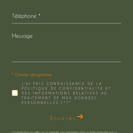
Téléphone
*
Message
*
* Champ obligatoire
J'AI PRIS CONNAISSANCE DE LA
POLITIQUE DE CONFIDENTIALITÉ ET
DES INFORMATIONS RELATIVES AU
TRAITEMENT DE MES DONNÉES
PERSONNELLES (*)*
Envoyer
Les informations recueillies sur ce formulaire sont enregistrées dans un fichier informatisé par La