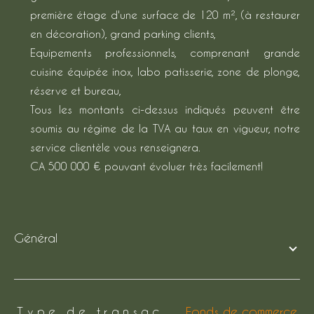
première étage d'une surface de 120 m², (à restaurer
en décoration), grand parking clients,
Equipements professionnels, comprenant grande
cuisine équipée inox, labo patisserie, zone de plonge,
réserve et bureau,
Tous les montants ci-dessus indiqués peuvent être
soumis au régime de la TVA au taux en vigueur, notre
service clientèle vous renseignera.
CA 500 000 € pouvant évoluer très facilement!
général
TRAD_ZEPHYR_Caracteristique
TRAD_ZEPHYR_Valeurs
Type de transac
Fonds de commerce