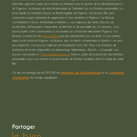
Boite Immo agissant comme Sous-traitant du traitement pour la gestion de la clientèle/prospects
de l'Agence / du Réseau qui reste Responsable du Traitement de vos Données personnelles. La
base légale du traitement repose sur l'intérêt légitime de l'Agence / du Réseau. Elles sont
conservées jusqu'à demande de suppression et sont destinées à l'Agence / au Réseau.
Conformément à la loi « informatique et libertés », vous disposez des droits d’accès, de
rectification, d’effacement, d’opposition, de limitation et de portabilité de vos données. Vous
pouvez retirer votre consentement à tout moment en contactant directement l’Agence / Le
Réseau. Consultez le site
https://cnil.fr/fr
pour plus d’informations sur vos droits. Si vous estimez,
après avoir contacté l'Agence / le Réseau, que vos droits « Informatique et Libertés » ne sont
pas respectés, vous pouvez adresser une réclamation à la CNIL. Nous vous informons de
l’existence de la liste d'opposition au démarchage téléphonique « Bloctel », sur laquelle vous
pouvez vous inscrire ici :
https://www.bloctel.gouv.fr
. Dans le cadre de la protection des Données
personnelles, nous vous invitons à ne pas inscrire de Données sensibles dans le champ de saisie
libre.
Ce site est protégé par reCAPTCHA, les
Politiques de Confidentialité
et es
Conditions
d'utilisation
de Google s'appliquent.
partager
le bien