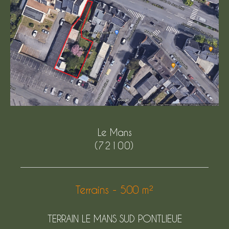
Budget
Budget
Surface
Surface
Pièces
Pièces
Référence
Le Mans
(72100)
AFFINER LES CRITÈRES
Terrains - 500 m²
TERRASSE
PARKING
PISCINE
TERRAIN LE MANS SUD PONTLIEUE