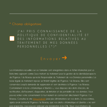
* Champ obligatoire
J'AI PRIS CONNAISSANCE DE LA
POLITIQUE DE CONFIDENTIALITÉ ET
DES INFORMATIONS RELATIVES AU
TRAITEMENT DE MES DONNÉES
PERSONNELLES (*)*
Envoyer
Les informations recueillies sur ce formulaire sont enregistrées dans un fichier informatisé par La
Boite Immo agissant comme Sous-traitant du traitement pour la gestion de la clientèle/prospects
de l'Agence / du Réseau qui reste Responsable du Traitement de vos Données personnelles. La
base légale du traitement repose sur l'intérêt légitime de l'Agence / du Réseau. Elles sont
conservées jusqu'à demande de suppression et sont destinées à l'Agence / au Réseau.
Conformément à la loi « informatique et libertés », vous disposez des droits d’accès, de
rectification, d’effacement, d’opposition, de limitation et de portabilité de vos données. Vous
pouvez retirer votre consentement à tout moment en contactant directement l’Agence / Le
Réseau. Consultez le site
https://cnil.fr/fr
pour plus d’informations sur vos droits. Si vous estimez,
après avoir contacté l'Agence / le Réseau, que vos droits « Informatique et Libertés » ne sont
pas respectés, vous pouvez adresser une réclamation à la CNIL. Nous vous informons de