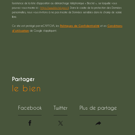
l’existence de la liste d'opposition au démarchage téléphonique « Bloctel », sur laquelle vous
pouvez vous inscrire ici :
https://www.bloctel.gouv.fr
. Dans le cadre de la protection des Données
personnelles, nous vous invitons à ne pas inscrire de Données sensibles dans le champ de saisie
libre.
Ce site est protégé par reCAPTCHA, les
Politiques de Confidentialité
et es
Conditions
d'utilisation
de Google s'appliquent.
partager
le bien
Facebook
Twitter
Plus de partage