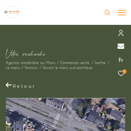
Effectuer une recherche
V
o
r
e
r
e
c
e
c
e
et trouver le bien qui correspond à vos
Fr
Agence immobilière au Mans
Commerces vente
Sarthe
critères
Le mans
Terrains
Terrain le mans sud pontlieue
0
Type
d'offre
Retour
Vente immobilier professionnel
Type
de
Type de bien
bien
Ville