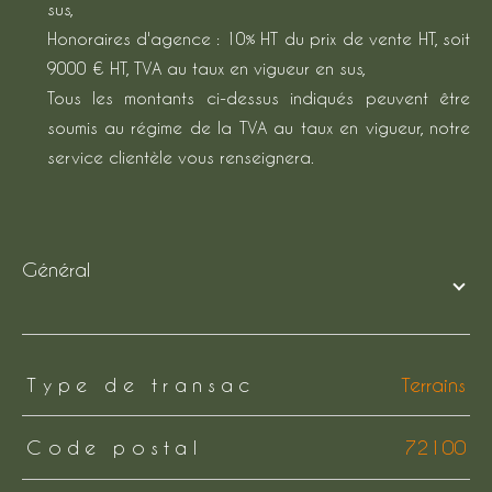
sus,
Honoraires d'agence : 10% HT du prix de vente HT, soit
9000 € HT, TVA au taux en vigueur en sus,
Tous les montants ci-dessus indiqués peuvent être
soumis au régime de la TVA au taux en vigueur, notre
service clientèle vous renseignera.
général
TRAD_ZEPHYR_Caracteristique
TRAD_ZEPHYR_Valeurs
Type de transac
Terrains
Code postal
72100