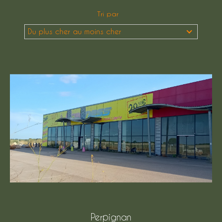
Tri par
Budget
Budget
Du plus cher au moins cher
Surface
Surface
Pièces
Pièces
Référence
AFFINER LES CRITÈRES
TERRASSE
PARKING
PISCINE
Perpignan