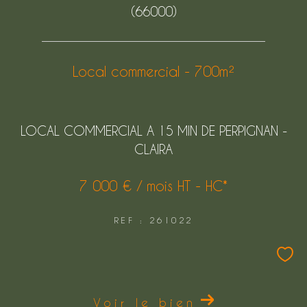
(66000)
FILTRER PAR
Local commercial - 700m²
COUPS DE COEUR
EXCLUSIVITÉS
NOUVEAUTÉS
LOCAL COMMERCIAL A 15 MIN DE PERPIGNAN -
CLAIRA
Rechercher
7 000 € / mois
HT - HC*
REF : 261022
Voir le bien