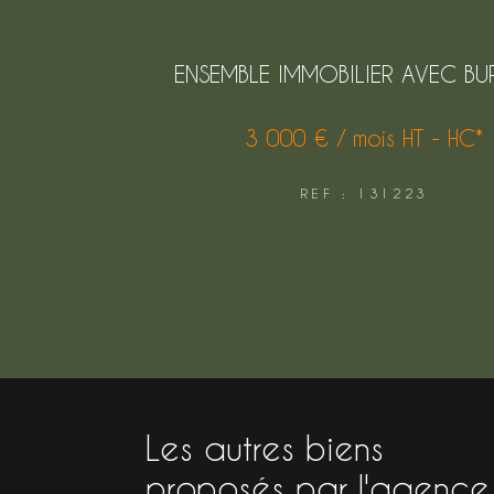
ENSEMBLE IMMOBILIER AVEC BU
3 000 € / mois
HT - HC*
REF : 131223
Les autres biens
proposés par l'agence