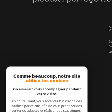
D
Sa
Py
Lo
Comme beaucoup, notre site
utilise les cookies
On aimerait vous accompagner pendant
Advent Immobilier
votre visite.
En poursuivant, vous acceptez l'utilisation des
06 59 122 122
cookies par ce site, afin de vous proposer des
adventimmo72@gmail.com
contenus adaptés et réaliser des statistiques !