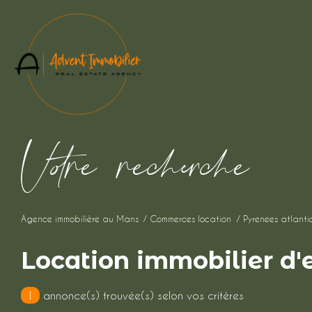
V
o
r
e
r
e
c
e
c
e
Agence immobilière au Mans
Commerces location
Pyrenees atlanti
Location immobilier d'
1
annonce(s) trouvée(s) selon vos critères