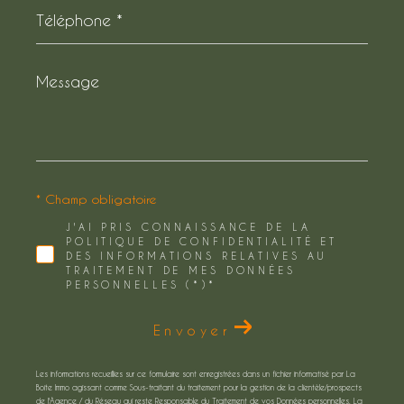
Téléphone
*
Message
*
* Champ obligatoire
J'AI PRIS CONNAISSANCE DE LA
POLITIQUE DE CONFIDENTIALITÉ ET
DES INFORMATIONS RELATIVES AU
TRAITEMENT DE MES DONNÉES
PERSONNELLES (*)*
Envoyer
Les informations recueillies sur ce formulaire sont enregistrées dans un fichier informatisé par La
Boite Immo agissant comme Sous-traitant du traitement pour la gestion de la clientèle/prospects
de l'Agence / du Réseau qui reste Responsable du Traitement de vos Données personnelles. La