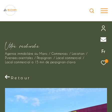
Effectuer une recherche
V
o
r
e
r
e
c
e
c
e
et trouver le bien qui correspond à vos
Fr
Agence immobilière au Mans
Commerces
Location
critères
Pyrenees orientales
Perpignan
Local commercial
0
Local commercial a 15 min de perpignan claira
Type
d'offre
Location immobilier professionnel
Retour
Type
de
Type de bien
bien
Ville