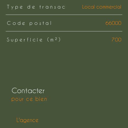
TRAD_ZEPHYR_Caracteristique
TRAD_ZEPHYR_Valeurs
Type de transac
Local commercial
Code postal
66000
Superficie (m²)
700
Contacter
pour ce bien
L'agence