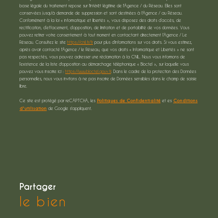
base légale du traitement repose sur l'intérêt légitime de l'Agence / du Réseau. Elles sont
conservées jusqu'à demande de suppression et sont destinées à l'Agence / au Réseau.
Conformément à la loi « informatique et libertés », vous disposez des droits d’accès, de
rectification, d’effacement, d’opposition, de limitation et de portabilité de vos données. Vous
pouvez retirer votre consentement à tout moment en contactant directement l’Agence / Le
Réseau. Consultez le site
https://cnil.fr/fr
pour plus d’informations sur vos droits. Si vous estimez,
après avoir contacté l'Agence / le Réseau, que vos droits « Informatique et Libertés » ne sont
pas respectés, vous pouvez adresser une réclamation à la CNIL. Nous vous informons de
l’existence de la liste d'opposition au démarchage téléphonique « Bloctel », sur laquelle vous
pouvez vous inscrire ici :
https://www.bloctel.gouv.fr
. Dans le cadre de la protection des Données
personnelles, nous vous invitons à ne pas inscrire de Données sensibles dans le champ de saisie
libre.
Ce site est protégé par reCAPTCHA, les
Politiques de Confidentialité
et es
Conditions
d'utilisation
de Google s'appliquent.
partager
le bien