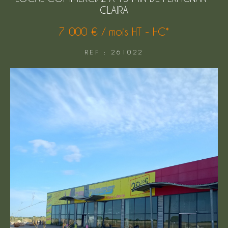
CLAIRA
FILTRER PAR
7 000 € / mois
HT - HC*
COUPS DE COEUR
EXCLUSIVITÉS
REF : 261022
NOUVEAUTÉS
Rechercher