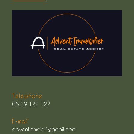
Téléphone
06 59 122 122
E-mail
adventimmo72@gmail.com