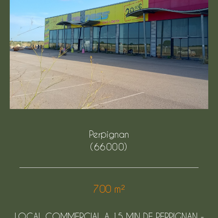
Budget
Budget
Surface
Surface
Pièces
Pièces
Référence
Perpignan
(66000)
AFFINER LES CRITÈRES
TERRASSE
PARKING
700 m²
PISCINE
LOCAL COMMERCIAL A 15 MIN DE PERPIGNAN -