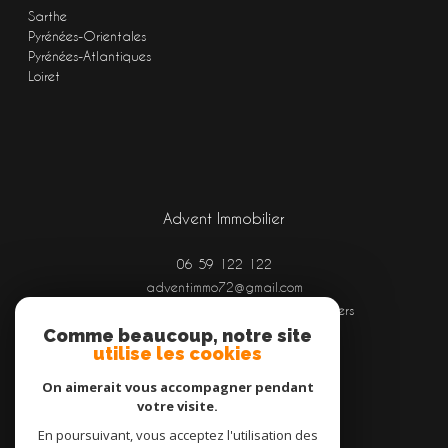
Sarthe
Pyrénées-Orientales
Pyrénées-Atlantiques
Loiret
Advent Immobilier
06 59 122 122
adventimmo72@gmail.com
Aéroport Le Mans - Arnage, route d'Angers
72100
Le Mans
Comme beaucoup, notre site
utilise les cookies
On aimerait vous accompagner pendant
votre visite.
Adhérents
En poursuivant, vous acceptez l'utilisation des