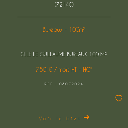
(72140)
FILTRER PAR
Bureaux - 100m²
COUPS DE COEUR
EXCLUSIVITÉS
NOUVEAUTÉS
SILLE LE GUILLAUME BUREAUX 100 M²
750 € / mois
HT - HC*
Rechercher
REF : 08072024
Voir le bien