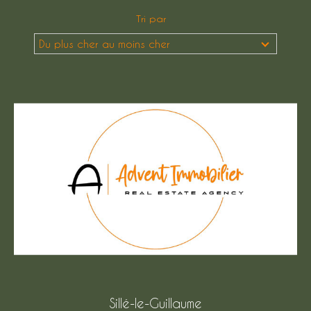
Tri par
Budget
Budget
Du plus cher au moins cher
Surface
Surface
Pièces
Pièces
Référence
AFFINER LES CRITÈRES
TERRASSE
PARKING
PISCINE
Sillé-le-Guillaume