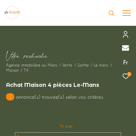
Effectuer une recherche
V
o
r
e
r
e
c
e
c
e
et trouver le bien qui correspond à vos
Fr
Agence immobilière au Mans
Vente
Sarthe
Le mans
critères
Maison
T4
0
Type
Achat Maison 4 pièces Le-Mans
d'offre
Vente immobilier d'habitation
1
annonce(s) trouvée(s) selon vos critères
Type
de
Type de bien
bien
Tri par
Ville