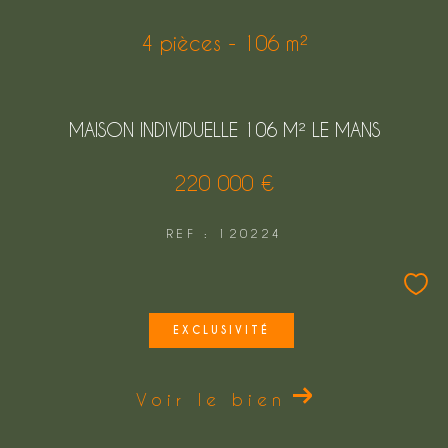
FILTRER PAR
4 pièces - 106 m²
COUPS DE COEUR
EXCLUSIVITÉS
MAISON INDIVIDUELLE 106 M² LE MANS
NOUVEAUTÉS
220 000 €
REF : 120224
Rechercher
EXCLUSIVITÉ
Voir le bien