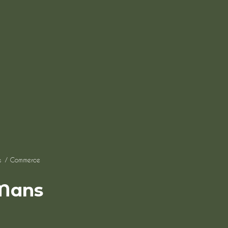
s
Commerce
-Mans