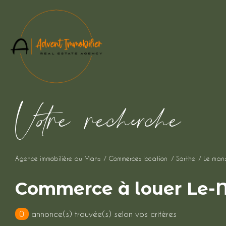
V
o
r
e
r
e
c
e
c
e
Agence immobilière au Mans
Commerces location
Sarthe
Le man
Commerce à louer Le
0
annonce(s) trouvée(s) selon vos critères