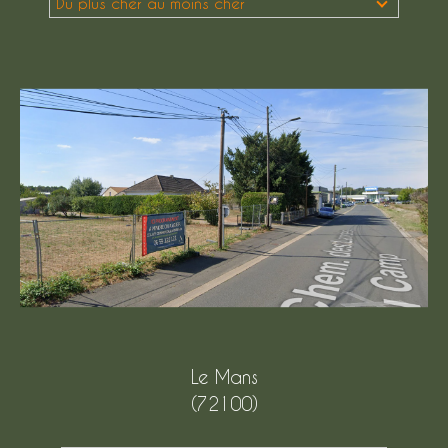
Du plus cher au moins cher
Budget
Budget
Surface
Surface
Pièces
Pièces
Référence
AFFINER LES CRITÈRES
Le Mans
TERRASSE
PARKING
(72100)
PISCINE