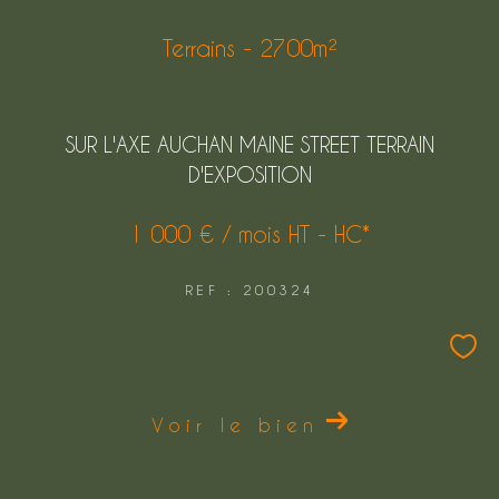
FILTRER PAR
Terrains - 2700m²
COUPS DE COEUR
EXCLUSIVITÉS
SUR L'AXE AUCHAN MAINE STREET TERRAIN
D'EXPOSITION
NOUVEAUTÉS
1 000 € / mois
HT - HC*
Rechercher
REF : 200324
Voir le bien