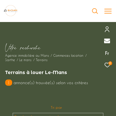
Effectuer une recherche
V
o
r
e
r
e
c
e
c
e
et trouver le bien qui correspond à vos
Fr
Agence immobilière au Mans
Commerces location
critères
Sarthe
Le mans
Terrains
0
Type
Terrains à louer Le-Mans
d'offre
Location immobilier professionnel
1
annonce(s) trouvée(s) selon vos critères
Type
de
Type de bien
bien
Tri par
Ville