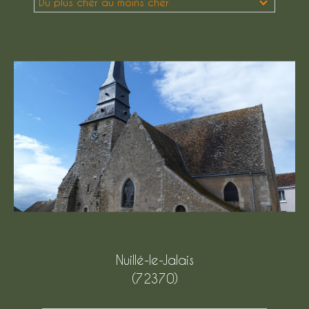
Du plus cher au moins cher
Budget
Budget
Surface
Surface
Pièces
Pièces
Référence
AFFINER LES CRITÈRES
Nuillé-le-Jalais
TERRASSE
PARKING
(72370)
PISCINE