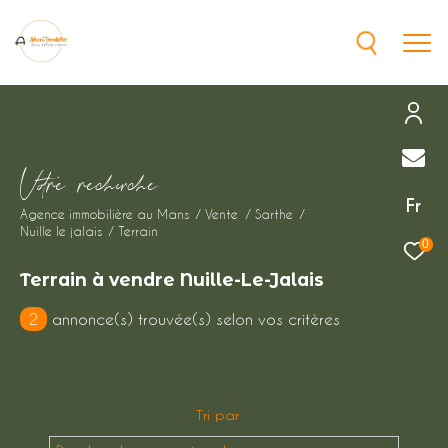
Effectuer une recherche
V
o
r
e
r
e
c
e
c
e
et trouver le bien qui correspond à vos
Fr
Agence immobilière au Mans
Vente
Sarthe
critères
Nuille le jalais
Terrain
0
Type
Terrain à vendre Nuille-Le-Jalais
d'offre
Vente immobilier d'habitation
2
annonce(s) trouvée(s) selon vos critères
Type
de
Type de bien
bien
Tri par
Ville