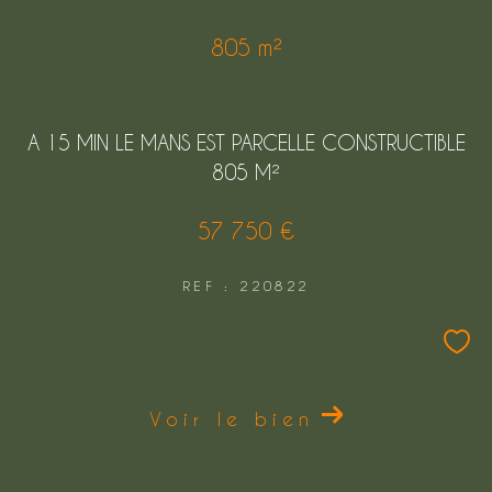
FILTRER PAR
805 m²
COUPS DE COEUR
EXCLUSIVITÉS
A 15 MIN LE MANS EST PARCELLE CONSTRUCTIBLE
805 M²
NOUVEAUTÉS
57 750 €
Rechercher
REF : 220822
Voir le bien