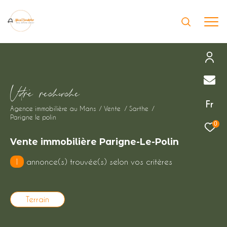
Effectuer une recherche
V
o
r
e
r
e
c
e
c
e
et trouver le bien qui correspond à vos
Fr
Agence immobilière au Mans
Vente
Sarthe
critères
Parigne le polin
0
Type
Vente immobilière Parigne-Le-Polin
d'offre
Vente immobilier d'habitation
1
annonce(s) trouvée(s) selon vos critères
Type
de
Type de bien
bien
Terrain
Ville