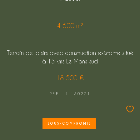
FILTRER PAR
4 500 m²
COUPS DE COEUR
EXCLUSIVITÉS
Terrain de loisirs avec construction existante situé
NOUVEAUTÉS
à 15 kms Le Mans sud
18 500 €
Rechercher
REF : 1.130221
SOUS-COMPROMIS