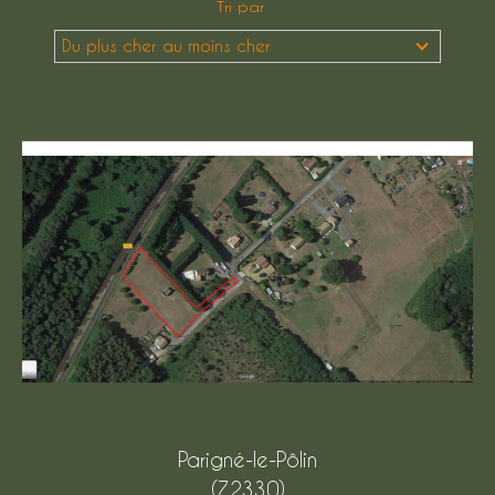
Tri par
Budget
Du plus cher au moins cher
Budget
Surface
Surface
Pièces
Pièces
Référence
AFFINER LES CRITÈRES
TERRASSE
PARKING
Parigné-le-Pôlin
PISCINE
(72330)