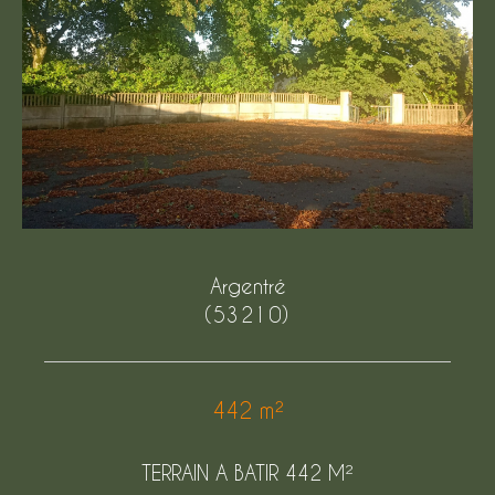
Budget
Budget
Surface
Surface
Pièces
Pièces
Référence
Argentré
(53210)
AFFINER LES CRITÈRES
442 m²
TERRASSE
PARKING
PISCINE
TERRAIN A BATIR 442 M²