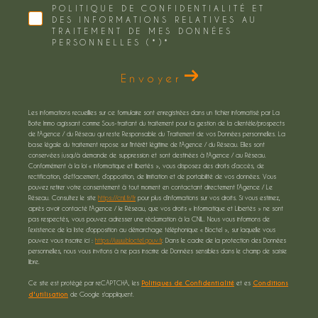
POLITIQUE DE CONFIDENTIALITÉ ET
DES INFORMATIONS RELATIVES AU
TRAITEMENT DE MES DONNÉES
PERSONNELLES (*)*
Envoyer
Les informations recueillies sur ce formulaire sont enregistrées dans un fichier informatisé par La
Boite Immo agissant comme Sous-traitant du traitement pour la gestion de la clientèle/prospects
de l'Agence / du Réseau qui reste Responsable du Traitement de vos Données personnelles. La
base légale du traitement repose sur l'intérêt légitime de l'Agence / du Réseau. Elles sont
conservées jusqu'à demande de suppression et sont destinées à l'Agence / au Réseau.
Conformément à la loi « informatique et libertés », vous disposez des droits d’accès, de
rectification, d’effacement, d’opposition, de limitation et de portabilité de vos données. Vous
pouvez retirer votre consentement à tout moment en contactant directement l’Agence / Le
Réseau. Consultez le site
https://cnil.fr/fr
pour plus d’informations sur vos droits. Si vous estimez,
après avoir contacté l'Agence / le Réseau, que vos droits « Informatique et Libertés » ne sont
pas respectés, vous pouvez adresser une réclamation à la CNIL. Nous vous informons de
l’existence de la liste d'opposition au démarchage téléphonique « Bloctel », sur laquelle vous
pouvez vous inscrire ici :
https://www.bloctel.gouv.fr
. Dans le cadre de la protection des Données
personnelles, nous vous invitons à ne pas inscrire de Données sensibles dans le champ de saisie
libre.
Ce site est protégé par reCAPTCHA, les
Politiques de Confidentialité
et es
Conditions
d'utilisation
de Google s'appliquent.