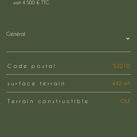
soit 4 500 € TTC.
général
TRAD_ZEPHYR_Caracteristique
TRAD_ZEPHYR_Valeurs
Code postal
53210
surface terrain
442 m²
Terrain constructible
OUI