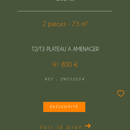
FILTRER PAR
2 pièces - 73 m²
COUPS DE COEUR
EXCLUSIVITÉS
T2/T3 PLATEAU A AMENAGER
NOUVEAUTÉS
91 800 €
Rechercher
REF : 29032024
EXCLUSIVITÉ
Voir le bien