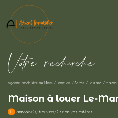
V
o
r
e
r
e
c
e
c
e
Agence immobilière au Mans
Location
Sarthe
Le mans
Maison
Maison à louer Le-Ma
0
annonce(s) trouvée(s) selon vos critères