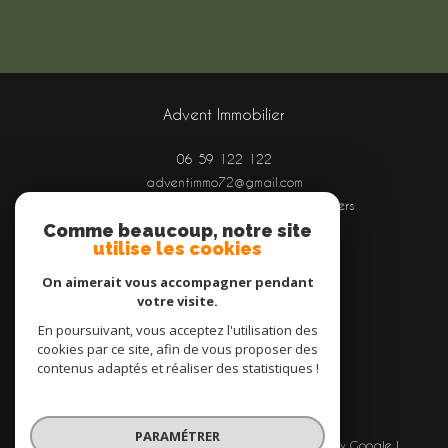
Advent Immobilier
06 59 122 122
adventimmo72@gmail.com
Aéroport Le Mans - Arnage, route d'Angers
Comme beaucoup, notre site
72100
Le Mans
utilise les cookies
On aimerait vous accompagner pendant
votre visite.
Adhérents
En poursuivant, vous acceptez l'utilisation des
cookies par ce site, afin de vous proposer des
contenus adaptés et réaliser des statistiques !
PARAMÉTRER
© 2026 | Tous droits réservés | Traduction powered by Google |