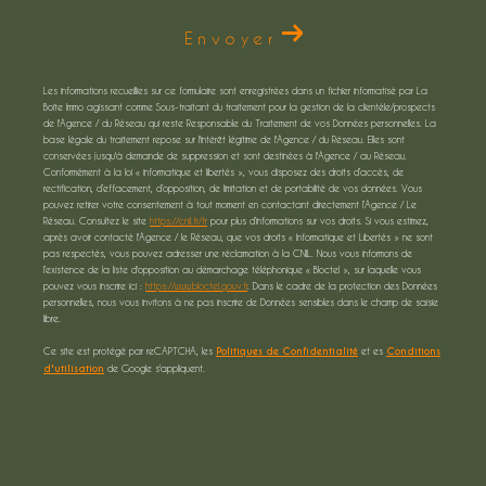
Envoyer
Les informations recueillies sur ce formulaire sont enregistrées dans un fichier informatisé par La
Boite Immo agissant comme Sous-traitant du traitement pour la gestion de la clientèle/prospects
de l'Agence / du Réseau qui reste Responsable du Traitement de vos Données personnelles. La
base légale du traitement repose sur l'intérêt légitime de l'Agence / du Réseau. Elles sont
conservées jusqu'à demande de suppression et sont destinées à l'Agence / au Réseau.
Conformément à la loi « informatique et libertés », vous disposez des droits d’accès, de
rectification, d’effacement, d’opposition, de limitation et de portabilité de vos données. Vous
pouvez retirer votre consentement à tout moment en contactant directement l’Agence / Le
Réseau. Consultez le site
https://cnil.fr/fr
pour plus d’informations sur vos droits. Si vous estimez,
après avoir contacté l'Agence / le Réseau, que vos droits « Informatique et Libertés » ne sont
pas respectés, vous pouvez adresser une réclamation à la CNIL. Nous vous informons de
l’existence de la liste d'opposition au démarchage téléphonique « Bloctel », sur laquelle vous
pouvez vous inscrire ici :
https://www.bloctel.gouv.fr
. Dans le cadre de la protection des Données
personnelles, nous vous invitons à ne pas inscrire de Données sensibles dans le champ de saisie
libre.
Ce site est protégé par reCAPTCHA, les
Politiques de Confidentialité
et es
Conditions
d'utilisation
de Google s'appliquent.