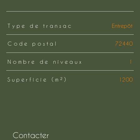
TRAD_ZEPHYR_Caracteristique
TRAD_ZEPHYR_Valeurs
Type de transac
Entrepôt
Code postal
72440
Nombre de niveaux
1
Superficie (m²)
1200
Contacter