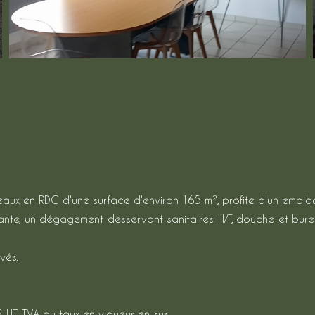
aux en RDC d'une surface d'environ 165 m², profite d'un emplac
nante, un dégagement desservant sanitaires H/F, douche et bur
vés.
 HT, TVA au taux en vigueur en sus,