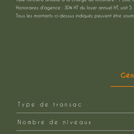
Honoraires d'agence : 30% HT du loyer annuel HT, soit 5 
Tous les montants ci-dessus indiqués peuvent être soumi
Gén
TRAD_ZEPHYR_Caracteristique
TRAD_ZEPHYR_Valeurs
Type de transac
Nombre de niveaux