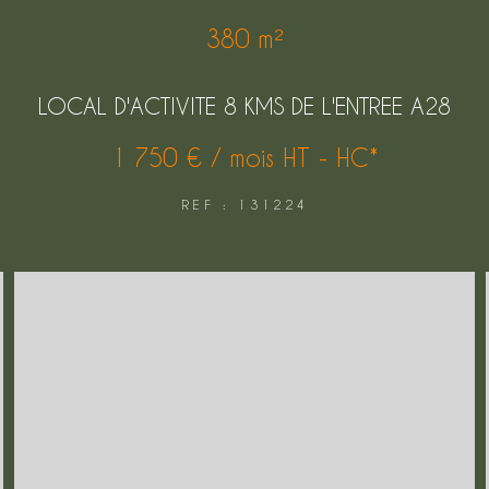
380 m²
LOCAL D'ACTIVITE 8 KMS DE L'ENTREE A28
1 750 € / mois
HT - HC*
REF : 131224