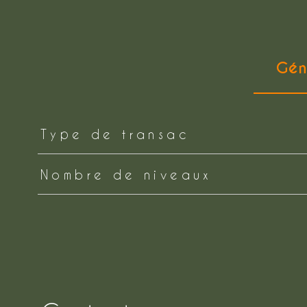
Gén
TRAD_ZEPHYR_Caracteristique
TRAD_ZEPHYR_Valeurs
Type de transac
Nombre de niveaux