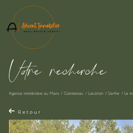
V
o
r
e
r
e
c
e
c
e
Agence immobilière au Mans
Commerces
Location
Sarthe
Le m
Retour