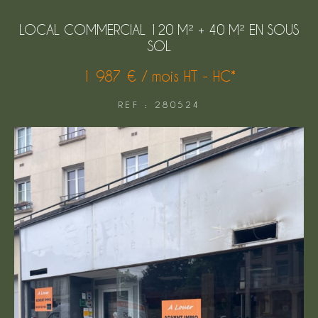
FILTRER PAR
LOCAL COMMERCIAL 120 M² + 40 M² EN SOUS
SOL
COUPS DE COEUR
EXCLUSIVITÉS
1 987 € / mois
HT - HC*
REF : 280524
NOUVEAUTÉS
Rechercher