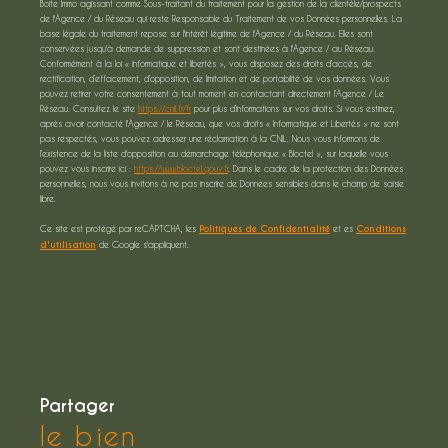
Boite Immo agissant comme Sous-traitant du traitement pour la gestion de la clientèle/prospects
de l'Agence / du Réseau qui reste Responsable du Traitement de vos Données personnelles. La
base légale du traitement repose sur l'intérêt légitime de l'Agence / du Réseau. Elles sont
conservées jusqu'à demande de suppression et sont destinées à l'Agence / au Réseau.
Conformément à la loi « informatique et libertés », vous disposez des droits d’accès, de
rectification, d’effacement, d’opposition, de limitation et de portabilité de vos données. Vous
pouvez retirer votre consentement à tout moment en contactant directement l’Agence / Le
Réseau. Consultez le site
https://cnil.fr/fr
pour plus d’informations sur vos droits. Si vous estimez,
après avoir contacté l'Agence / le Réseau, que vos droits « Informatique et Libertés » ne sont
pas respectés, vous pouvez adresser une réclamation à la CNIL. Nous vous informons de
l’existence de la liste d'opposition au démarchage téléphonique « Bloctel », sur laquelle vous
pouvez vous inscrire ici :
https://www.bloctel.gouv.fr
. Dans le cadre de la protection des Données
personnelles, nous vous invitons à ne pas inscrire de Données sensibles dans le champ de saisie
libre.
Ce site est protégé par reCAPTCHA, les
Politiques de Confidentialité
et es
Conditions
d'utilisation
de Google s'appliquent.
partager
le bien