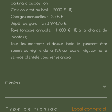
parking à disposition.
Cession droit au bail : 15000 € HT,
Charges mensuelles : 125 € HT,
Dépôt de garantie : 3 974,78 €,
Taxe foncière annuelle : 1 600 € HT, à la charge du
locataire,
Tous les montants ci-dessus indiqués peuvent être
soumis au régime de la TVA au taux en vigueur, notre
service clientèle vous renseignera.
général
TRAD_ZEPHYR_Caracteristique
TRAD_ZEPHYR_Valeurs
Type de transac
Local commercial