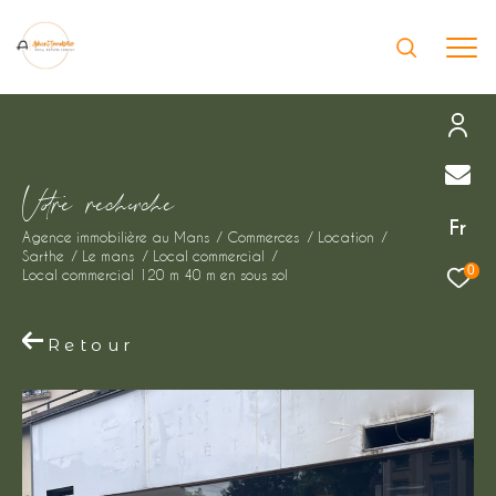
Effectuer une recherche
V
o
r
e
r
e
c
e
c
e
et trouver le bien qui correspond à vos
Fr
Agence immobilière au Mans
Commerces
Location
critères
Sarthe
Le mans
Local commercial
0
Local commercial 120 m 40 m en sous sol
Type
d'offre
Location immobilier professionnel
Retour
Type
de
Type de bien
bien
Ville