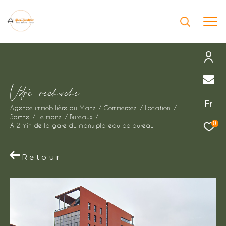
Effectuer une recherche
V
o
r
e
r
e
c
e
c
e
et trouver le bien qui correspond à vos
Fr
Agence immobilière au Mans
Commerces
Location
critères
Sarthe
Le mans
Bureaux
0
A 2 min de la gare du mans plateau de bureau
Type
d'offre
Location immobilier professionnel
Retour
Type
de
Type de bien
bien
Ville