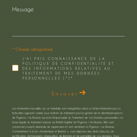
Message
*
* Champ obligatoire
J'AI PRIS CONNAISSANCE DE LA
POLITIQUE DE CONFIDENTIALITÉ ET
DES INFORMATIONS RELATIVES AU
TRAITEMENT DE MES DONNÉES
PERSONNELLES (*)*
Envoyer
Les informations recueillies sur ce formulaire sont enregistrées dans un fichier informatisé par La
Boite Immo agissant comme Sous-traitant du traitement pour la gestion de la clientèle/prospects
de l'Agence / du Réseau qui reste Responsable du Traitement de vos Données personnelles. La
base légale du traitement repose sur l'intérêt légitime de l'Agence / du Réseau. Elles sont
conservées jusqu'à demande de suppression et sont destinées à l'Agence / au Réseau.
Conformément à la loi « informatique et libertés », vous disposez des droits d’accès, de
rectification, d’effacement, d’opposition, de limitation et de portabilité de vos données. Vous