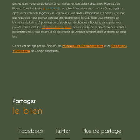
pouvez retirer votre consentement à tout moment en contactant directement l’Agence / Le
Réseau. Consultez le site
https://cnil.fr/fr
pour plus d’informations sur vos droits. Si vous estimez,
après avoir contacté l'Agence / le Réseau, que vos droits « Informatique et Libertés » ne sont
pas respectés, vous pouvez adresser une réclamation à la CNIL. Nous vous informons de
l’existence de la liste d'opposition au démarchage téléphonique « Bloctel », sur laquelle vous
pouvez vous inscrire ici :
https://www.bloctel.gouv.fr
. Dans le cadre de la protection des Données
personnelles, nous vous invitons à ne pas inscrire de Données sensibles dans le champ de saisie
libre.
Ce site est protégé par reCAPTCHA, les
Politiques de Confidentialité
et es
Conditions
d'utilisation
de Google s'appliquent.
partager
le bien
Facebook
Twitter
Plus de partage