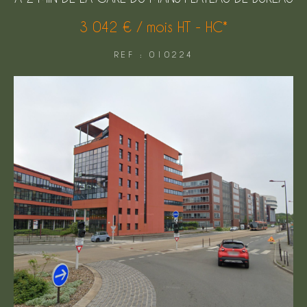
FILTRER PAR
3 042 € / mois
HT - HC*
REF : 010224
COUPS DE COEUR
EXCLUSIVITÉS
NOUVEAUTÉS
Rechercher