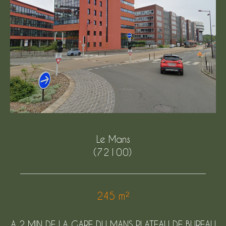
Budget
Budget
Surface
Surface
Pièces
Pièces
Référence
Le Mans
(72100)
AFFINER LES CRITÈRES
TERRASSE
PARKING
245 m²
PISCINE
A 2 MIN DE LA GARE DU MANS PLATEAU DE BUREAU