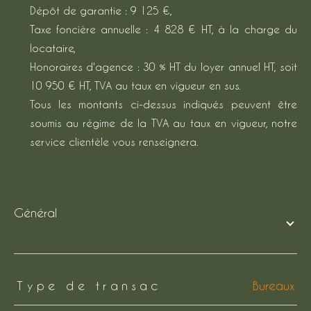
Dépôt de garantie : 9 125 €,
Taxe foncière annuelle : 4 828 € HT, à la charge du
locataire,
Honoraires d'agence : 30 % HT du loyer annuel HT, soit
10 950 € HT, TVA au taux en vigueur en sus.
Tous les montants ci-dessus indiqués peuvent être
soumis au régime de la TVA au taux en vigueur, notre
service clientèle vous renseignera.
général
TRAD_ZEPHYR_Caracteristique
TRAD_ZEPHYR_Valeurs
Type de transac
Bureaux