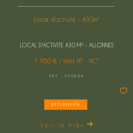
FILTRER PAR
Local d'activité - 430m²
COUPS DE COEUR
EXCLUSIVITÉS
LOCAL D'ACTIVITE 430 M² - ALLONNES
NOUVEAUTÉS
1 950 € / mois
HT - HC*
Rechercher
REF : 050624
EXCLUSIVITÉ
Voir le bien