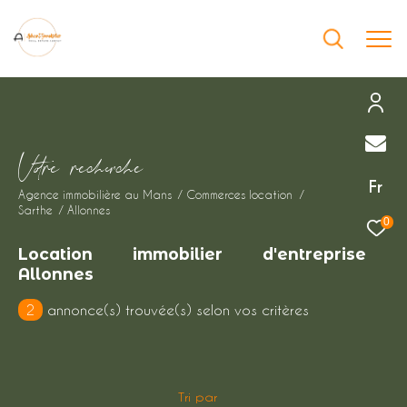
Effectuer une recherche
V
o
r
e
r
e
c
e
c
e
et trouver le bien qui correspond à vos
Fr
Agence immobilière au Mans
Commerces location
critères
Sarthe
Allonnes
0
Type
Location immobilier d'entreprise
d'offre
Location immobilier professionnel
Allonnes
2
annonce(s) trouvée(s) selon vos critères
Type
de
Type de bien
bien
Ville
Tri par