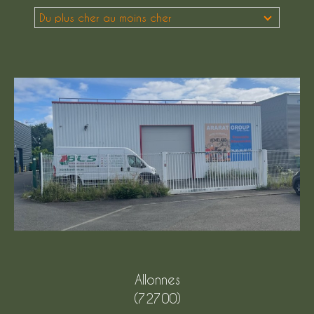
Du plus cher au moins cher
Budget
Budget
Surface
Surface
Pièces
Pièces
Référence
AFFINER LES CRITÈRES
TERRASSE
PARKING
Allonnes
PISCINE
(72700)