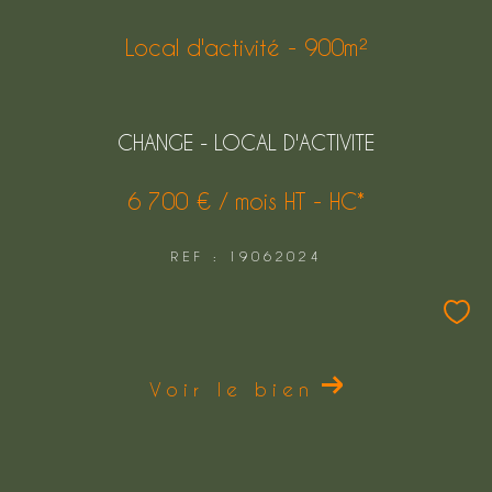
FILTRER PAR
Local d'activité - 900m²
COUPS DE COEUR
EXCLUSIVITÉS
CHANGE - LOCAL D'ACTIVITE
NOUVEAUTÉS
6 700 € / mois
HT - HC*
REF : 19062024
Rechercher
Voir le bien