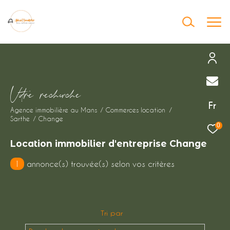
Effectuer une recherche
V
o
r
e
r
e
c
e
c
e
et trouver le bien qui correspond à vos
Fr
Agence immobilière au Mans
Commerces location
critères
Sarthe
Change
0
Type
Location immobilier d'entreprise Change
d'offre
Location immobilier professionnel
1
annonce(s) trouvée(s) selon vos critères
Type
de
Type de bien
bien
Tri par
Ville