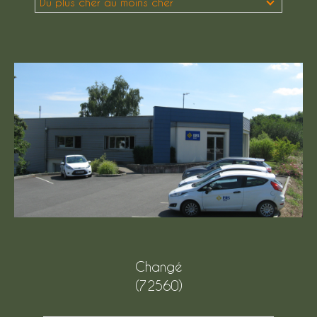
Du plus cher au moins cher
Budget
Budget
Surface
Surface
Pièces
Pièces
Référence
AFFINER LES CRITÈRES
Changé
TERRASSE
PARKING
(72560)
PISCINE