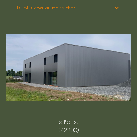
Du plus cher au moins cher
Budget
Budget
Surface
Surface
Pièces
Pièces
Référence
AFFINER LES CRITÈRES
TERRASSE
PARKING
Le Bailleul
PISCINE
(72200)