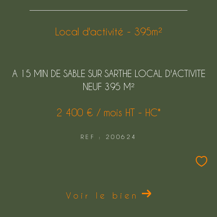
FILTRER PAR
Local d'activité - 395m²
COUPS DE COEUR
EXCLUSIVITÉS
A 15 MIN DE SABLE SUR SARTHE LOCAL D'ACTIVITE
NOUVEAUTÉS
NEUF 395 M²
2 400 € / mois
HT - HC*
Rechercher
REF : 200624
Voir le bien