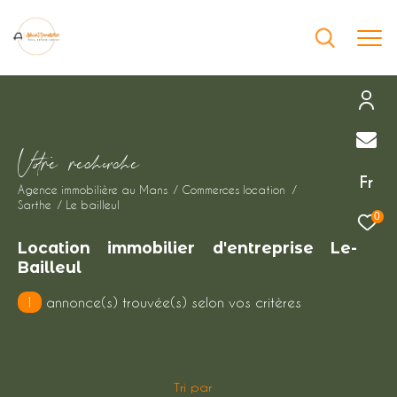
Effectuer une recherche
V
o
r
e
r
e
c
e
c
e
et trouver le bien qui correspond à vos
Fr
Agence immobilière au Mans
Commerces location
critères
Sarthe
Le bailleul
0
Type
Location immobilier d'entreprise Le-
d'offre
Location immobilier professionnel
Bailleul
1
annonce(s) trouvée(s) selon vos critères
Type
de
Type de bien
bien
Ville
Tri par