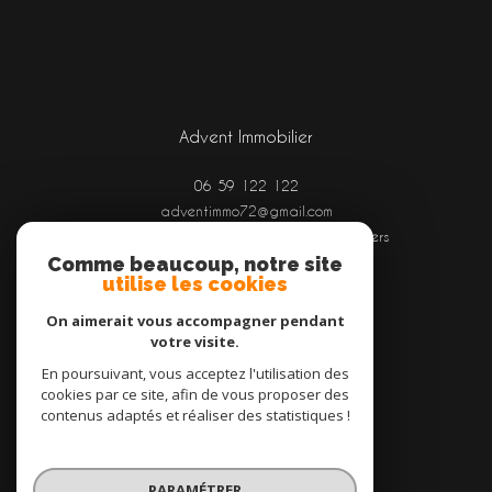
Advent Immobilier
06 59 122 122
adventimmo72@gmail.com
Aéroport Le Mans - Arnage, route d'Angers
Comme beaucoup, notre site
72100
Le Mans
utilise les cookies
On aimerait vous accompagner pendant
votre visite.
Adhérents
En poursuivant, vous acceptez l'utilisation des
cookies par ce site, afin de vous proposer des
contenus adaptés et réaliser des statistiques !
PARAMÉTRER