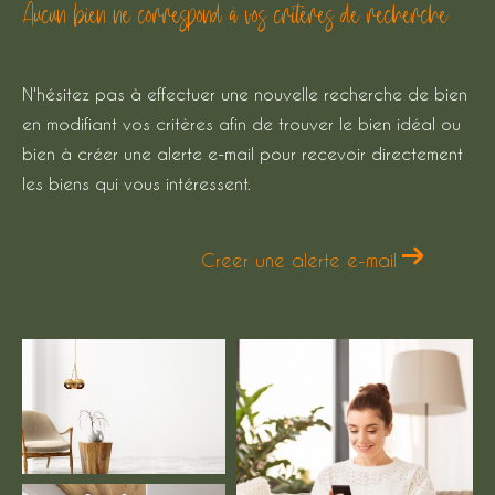
Aucun bien ne correspond à vos critères de recherche
Budget
Budget
N'hésitez pas à effectuer une nouvelle recherche de bien
Surface
en modifiant vos critères afin de trouver le bien idéal ou
Surface
bien à créer une alerte e-mail pour recevoir directement
les biens qui vous intéressent.
Pièces
Pièces
Creer une alerte e-mail
Référence
AFFINER LES CRITÈRES
TERRASSE
PARKING
PISCINE