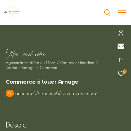
Effectuer une recherche
V
o
r
e
r
e
c
e
c
e
et trouver le bien qui correspond à vos
Fr
Agence immobilière au Mans
Commerces location
critères
Sarthe
Arnage
Commerce
0
Type
Commerce à louer Arnage
d'offre
Location immobilier professionnel
0
annonce(s) trouvée(s) selon vos critères
Type
de
Type de bien
bien
Ville
Désolé