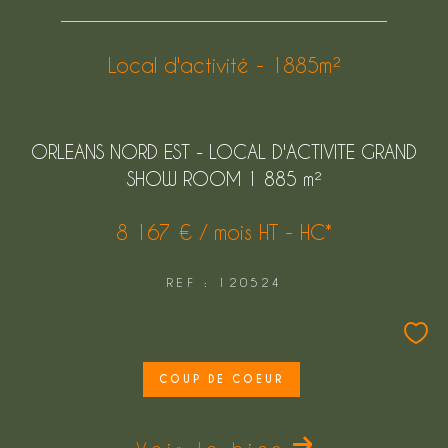
FILTRER PAR
Local d'activité - 1885m²
COUPS DE COEUR
EXCLUSIVITÉS
ORLEANS NORD EST - LOCAL D'ACTIVITE GRAND
NOUVEAUTÉS
SHOW ROOM 1 885 m²
8 167 € / mois
HT - HC*
Rechercher
REF : 120524
COUP DE COEUR
Voir le bien