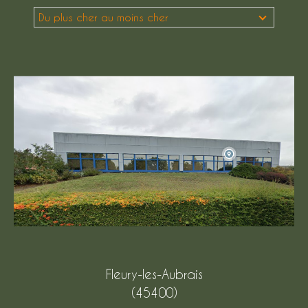
Du plus cher au moins cher
Budget
Budget
Surface
Surface
Pièces
Pièces
Référence
AFFINER LES CRITÈRES
TERRASSE
PARKING
Fleury-les-Aubrais
PISCINE
(45400)