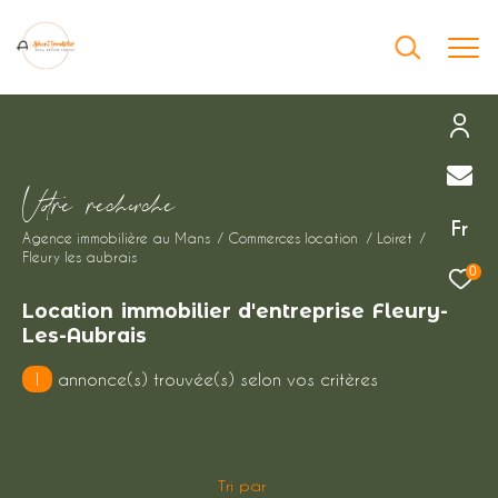
Effectuer une recherche
V
o
r
e
r
e
c
e
c
e
et trouver le bien qui correspond à vos
Fr
Agence immobilière au Mans
Commerces location
Loiret
critères
Fleury les aubrais
0
Type
Location immobilier d'entreprise Fleury-
d'offre
Location immobilier professionnel
Les-Aubrais
1
annonce(s) trouvée(s) selon vos critères
Type
de
Type de bien
bien
Ville
Tri par